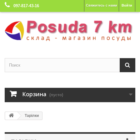
097-817-43-16
Свяжитесь с нами
Войти
Корзина
(пусто)
Тарілки